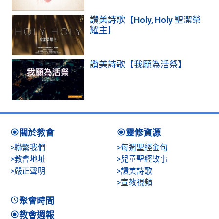
讚美詩歌【Holy, Holy 聖潔榮
耀主】
讚美詩歌【我願為活祭】
關於教會
靈修資源
>聯繫我們
>每週聖經金句
>教會地址
>兒童聖經故事
>嚴正聲明
>讚美詩歌
>宣教視頻
聚會時間
教會週報