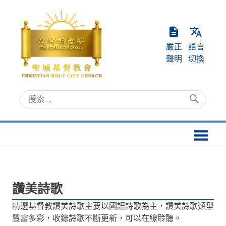
Skip
to
content
嚴正
語言
聲明
切換
聖
Christian
城
Holy
基
City
督
Church
教
會
讚美詩歌
精選基督教讚美詩歌主要以國語詩歌為主，讚美詩歌類型
豐富多彩，收錄詩歌不斷更新，可以在線聆聽。