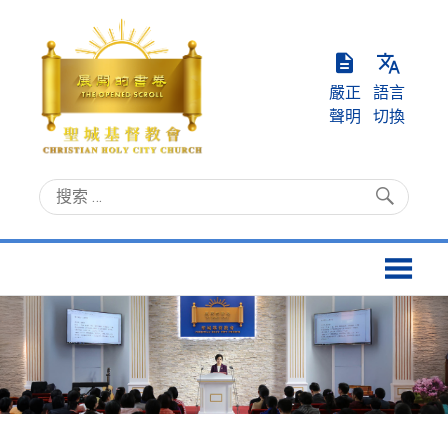
Skip
to
content
嚴正
語言
聲明
切換
聖
Christian
城
Holy
基
City
督
Church
教
會