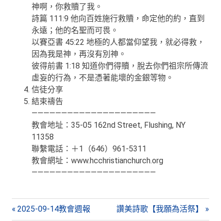
神啊，你救贖了我。
詩篇 111:9 他向百姓施行救贖，命定他的約，直到
永遠；他的名聖而可畏。
以賽亞書 45:22 地極的人都當仰望我，就必得救，
因為我是神，再沒有別神。
彼得前書 1:18 知道你們得贖，脫去你們祖宗所傳流
虛妄的行為，不是憑著能壞的金銀等物。
信徒分享
結束禱告
—————————————————————
教會地址：35-05 162nd Street, Flushing, NY
11358
聯繫電話：＋1（646）961-5311
教會網址：www.hcchristianchurch.org
—————————————————————
文
Previous
Next
2025-09-14教會週報
讚美詩歌【我願為活祭】
Post:
Post: