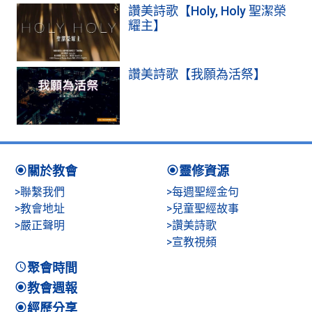
讚美詩歌【Holy, Holy 聖潔榮
耀主】
讚美詩歌【我願為活祭】
關於教會
靈修資源
>聯繫我們
>每週聖經金句
>教會地址
>兒童聖經故事
>嚴正聲明
>讚美詩歌
>宣教視頻
聚會時間
教會週報
經歷分享