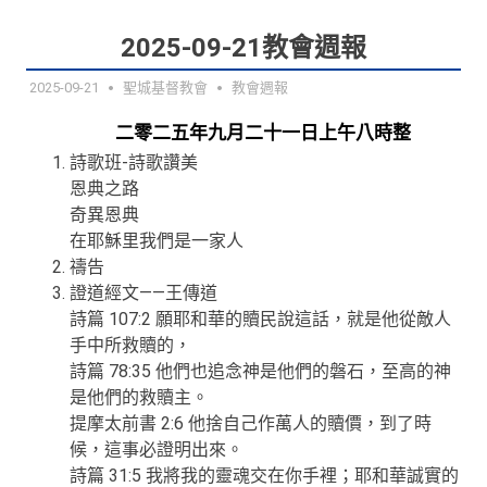
2025-09-21教會週報
2025-09-21
聖城基督教會
教會週報
二零二五年九月二十一日上午八時整
詩歌班-詩歌讚美
恩典之路
奇異恩典
在耶穌里我們是一家人
禱告
證道經文——王傳道
詩篇 107:2 願耶和華的贖民說這話，就是他從敵人
手中所救贖的，
詩篇 78:35 他們也追念神是他們的磐石，至高的神
是他們的救贖主。
提摩太前書 2:6 他捨自己作萬人的贖價，到了時
候，這事必證明出來。
詩篇 31:5 我將我的靈魂交在你手裡；耶和華誠實的