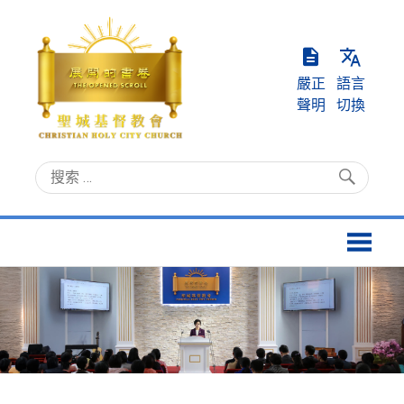
Skip
to
content
嚴正
語言
聲明
切換
聖
Christian
城
Holy
基
City
督
Church
教
會