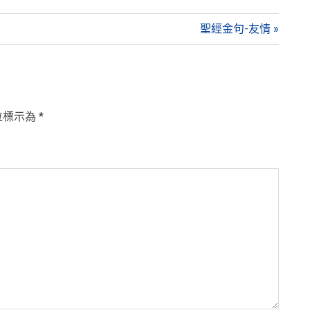
Next
聖經金句-友情
Post:
位標示為
*