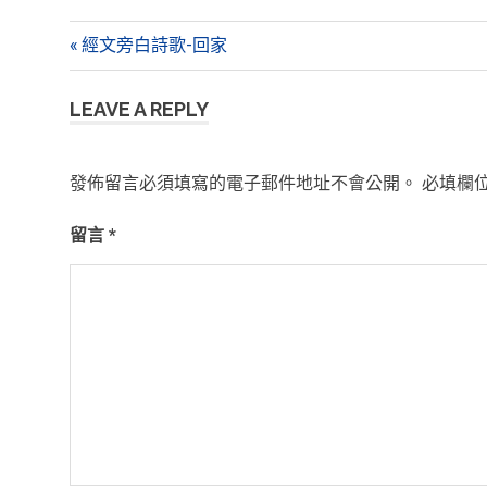
文
Previous
經文旁白詩歌-回家
Post:
章
LEAVE A REPLY
導
覽
發佈留言必須填寫的電子郵件地址不會公開。
必填欄
留言
*