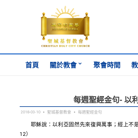
Skip
to
content
聖
Christian
城
Holy
基
City
督
Church
首頁
關於教會
聚會時間
教
會
每週聖經金句- 以
2018-03-10
聖城基督教會
每週聖經金句
耶穌說：以利亞固然先來復興萬事；經上不
12）