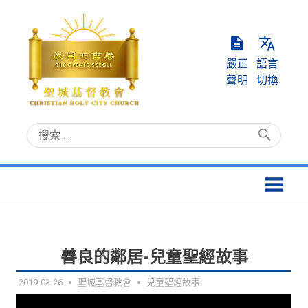
Skip
to
content
嚴正
語言
聲明
切換
聖
Christian
城
Holy
基
City
督
Church
教
會
善良的鄰居-兒童聖經故事
2019-03-26
聖城基督教會
兒童聖經故事