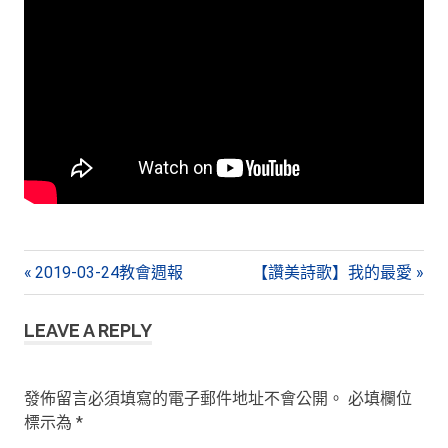
文
Previous
Next
2019-03-24教會週報
【讚美詩歌】我的最愛
Post:
Post:
章
LEAVE A REPLY
導
覽
發佈留言必須填寫的電子郵件地址不會公開。
必填欄位
標示為
*