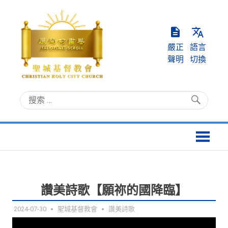
Skip
to
content
嚴正
語言
聲明
切換
聖
Christian
城
Holy
基
City
督
Church
教
會
讚美詩歌【願祢的國降臨】
2024-07-30
聖城基督教會
讚美詩歌