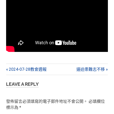
文
Previous
Next
2024-07-28教會週報
逼迫患難志不移
Post:
Post:
章
LEAVE A REPLY
導
覽
發佈留言必須填寫的電子郵件地址不會公開。
必填欄位
標示為
*